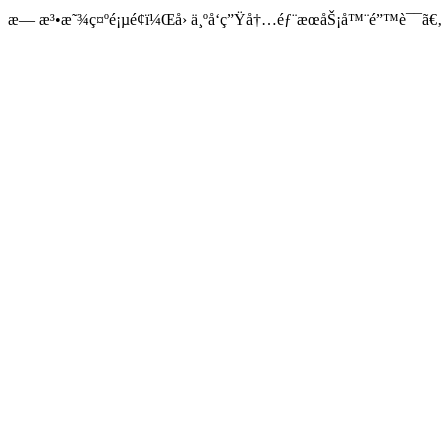
æ— æ³•æ˜¾ç¤ºé¡µé¢ï¼Œå› ä¸ºå‘ç”Ÿå†…éƒ¨æœåŠ¡å™¨é”™è¯¯ã€‚