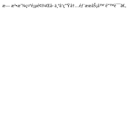
æ— æ³•æ˜¾ç¤ºé¡µé¢ï¼Œå› ä¸ºå‘ç”Ÿå†…éƒ¨æœåŠ¡å™¨é”™è¯¯ã€‚